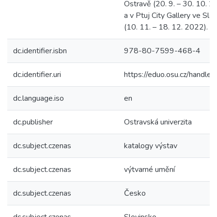
Ostravě (20. 9. – 30. 10. 2
a v Ptuj City Gallery ve Slo
(10. 11. – 18. 12. 2022).
dc.identifier.isbn
978-80-7599-468-4
dc.identifier.uri
https://eduo.osu.cz/handle
dc.language.iso
en
dc.publisher
Ostravská univerzita
dc.subject.czenas
katalogy výstav
dc.subject.czenas
výtvarné umění
dc.subject.czenas
Česko