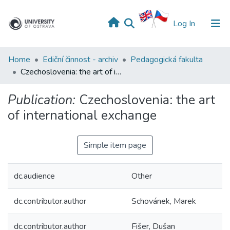
(current)
Log In
Home
Ediční činnost - archiv
Pedagogická fakulta
Czechoslovenia: the art of international exchange
Publication:
Czechoslovenia: the art
of international exchange
Simple item page
dc.audience
Other
dc.contributor.author
Schovánek, Marek
dc.contributor.author
Fišer, Dušan