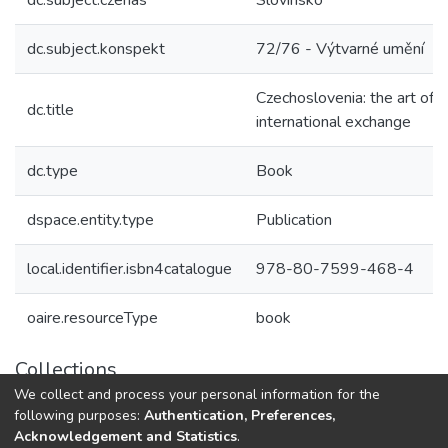
dc.subject.czenas
Slovinsko
dc.subject.konspekt
72/76 - Výtvarné umění
Czechoslovenia: the art of
dc.title
international exchange
dc.type
Book
dspace.entity.type
Publication
local.identifier.isbn4catalogue
978-80-7599-468-4
oaire.resourceType
book
Collections
We collect and process your personal information for the
Pedagogická fakulta
following purposes:
Authentication, Preferences,
Acknowledgement and Statistics
.