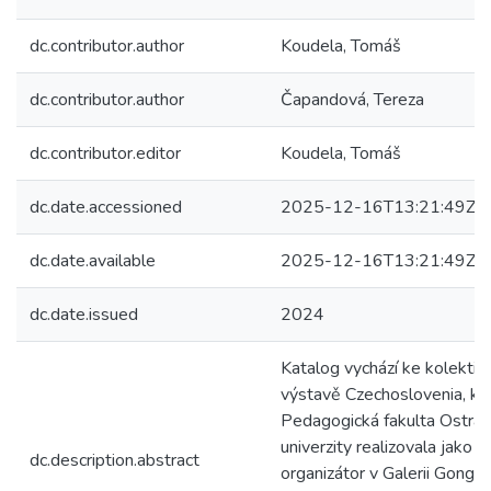
dc.contributor.author
Koudela, Tomáš
dc.contributor.author
Čapandová, Tereza
dc.contributor.editor
Koudela, Tomáš
dc.date.accessioned
2025-12-16T13:21:49Z
dc.date.available
2025-12-16T13:21:49Z
dc.date.issued
2024
Katalog vychází ke kolektivn
výstavě Czechoslovenia, kt
Pedagogická fakulta Ostra
univerzity realizovala jako h
dc.description.abstract
organizátor v Galerii Gong v