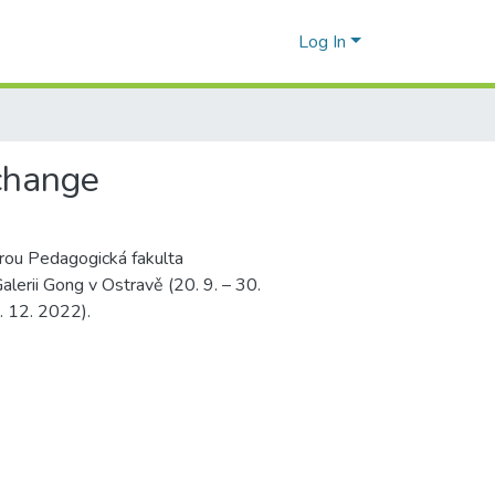
Log In
xchange
erou Pedagogická fakulta
Galerii Gong v Ostravě (20. 9. – 30.
. 12. 2022).