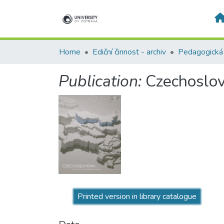
Home
Ediční činnost - archiv
Pedagogická 
Publication:
Czechoslove
Printed version in library catalogue