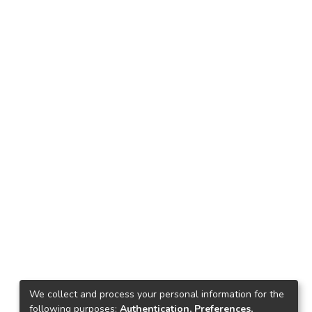
We collect and process your personal information for the
following purposes:
Authentication, Preferences,