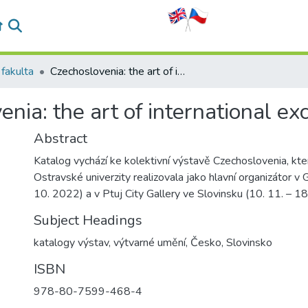
fakulta
Czechoslovenia: the art of international exchange
nia: the art of international e
Abstract
Katalog vychází ke kolektivní výstavě Czechoslovenia, kt
Ostravské univerzity realizovala jako hlavní organizátor v 
10. 2022) a v Ptuj City Gallery ve Slovinsku (10. 11. – 18
Subject Headings
katalogy výstav
,
výtvarné umění
,
Česko
,
Slovinsko
ISBN
978-80-7599-468-4