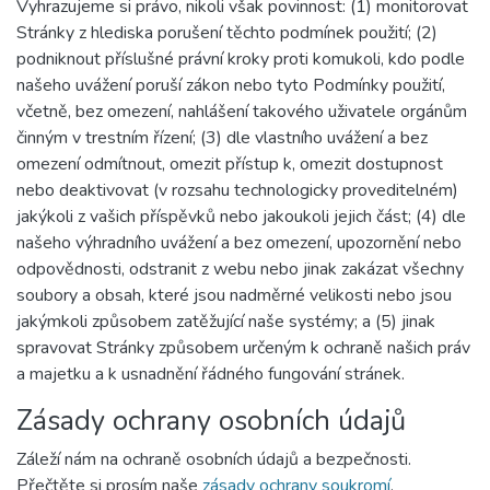
Vyhrazujeme si právo, nikoli však povinnost: (1) monitorovat
Stránky z hlediska porušení těchto podmínek použití; (2)
podniknout příslušné právní kroky proti komukoli, kdo podle
našeho uvážení poruší zákon nebo tyto Podmínky použití,
včetně, bez omezení, nahlášení takového uživatele orgánům
činným v trestním řízení; (3) dle vlastního uvážení a bez
omezení odmítnout, omezit přístup k, omezit dostupnost
nebo deaktivovat (v rozsahu technologicky proveditelném)
jakýkoli z vašich příspěvků nebo jakoukoli jejich část; (4) dle
našeho výhradního uvážení a bez omezení, upozornění nebo
odpovědnosti, odstranit z webu nebo jinak zakázat všechny
soubory a obsah, které jsou nadměrné velikosti nebo jsou
jakýmkoli způsobem zatěžující naše systémy; a (5) jinak
spravovat Stránky způsobem určeným k ochraně našich práv
a majetku a k usnadnění řádného fungování stránek.
Zásady ochrany osobních údajů
Záleží nám na ochraně osobních údajů a bezpečnosti.
Přečtěte si prosím naše
zásady ochrany soukromí
.