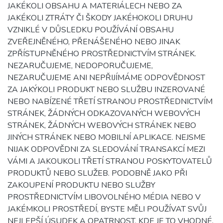
JAKÉKOLI OBSAHU A MATERIÁLECH NEBO ZA
JAKÉKOLI ZTRÁTY ČI ŠKODY JAKÉHOKOLI DRUHU
VZNIKLÉ V DŮSLEDKU POUŽÍVÁNÍ OBSAHU
ZVEŘEJNĚNÉHO, PŘENÁŠENÉHO NEBO JINAK
ZPŘÍSTUPNĚNÉHO PROSTŘEDNICTVÍM STRÁNEK.
NEZARUČUJEME, NEDOPORUČUJEME,
NEZARUČUJEME ANI NEPŘIJÍMÁME ODPOVĚDNOST
ZA JAKÝKOLI PRODUKT NEBO SLUŽBU INZEROVANÉ
NEBO NABÍZENÉ TŘETÍ STRANOU PROSTŘEDNICTVÍM
STRÁNEK, ŽÁDNÝCH ODKAZOVANÝCH WEBOVÝCH
STRÁNEK, ŽÁDNÝCH WEBOVÝCH STRÁNEK NEBO
JINÝCH STRÁNEK NEBO MOBILNÍ APLIKACE. NEJSME
NIJAK ODPOVĚDNI ZA SLEDOVÁNÍ TRANSAKCÍ MEZI
VÁMI A JAKOUKOLI TŘETÍ STRANOU POSKYTOVATELŮ
PRODUKTŮ NEBO SLUŽEB. PODOBNĚ JAKO PŘI
ZAKOUPENÍ PRODUKTU NEBO SLUŽBY
PROSTŘEDNICTVÍM LIBOVOLNÉHO MÉDIA NEBO V
JAKÉMKOLI PROSTŘEDÍ, BYSTE MĚLI POUŽÍVAT SVŮJ
NEJLEPŠÍ ÚSUDEK A OPATRNOST, KDE JE TO VHODNÉ.