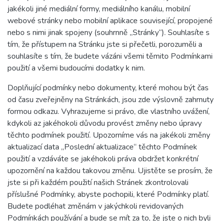
jakékoli jiné mediální formy, mediálního kanálu, mobilní
webové stránky nebo mobilní aplikace související, propojené
nebo s nimi jinak spojeny (souhrnně „Stránky“). Souhlasíte s
tím, že přístupem na Stránku jste si přečetli, porozuměli a
souhlasíte s tím, že budete vázáni všemi těmito Podmínkami
použití a všemi budoucími dodatky k nim.
Doplňující podmínky nebo dokumenty, které mohou být čas
od času zveřejněny na Stránkách, jsou zde výslovně zahrnuty
formou odkazu. Vyhrazujeme si právo, dle vlastního uvážení,
kdykoli az jakéhokoli důvodu provést změny nebo úpravy
těchto podmínek použití. Upozorníme vás na jakékoli změny
aktualizací data „Poslední aktualizace“ těchto Podmínek
použití a vzdáváte se jakéhokoli práva obdržet konkrétní
upozornění na každou takovou změnu. Ujistěte se prosím, že
jste si při každém použití našich Stránek zkontrolovali
příslušné Podmínky, abyste pochopili, které Podmínky platí.
Budete podléhat změnám v jakýchkoli revidovaných
Podmínkách používání a bude se mít za to, že jste o nich byli