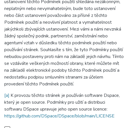
ustanovení těchto Podmínek použití shledána nezákonným,
neplatným nebo nevymahatelným, bude toto ustanovení
nebo část ustanovení považováno za přísné z těchto
Podmínek použití a neovlivní platnost a vymahatelnost
jakýchkoli zbývajících ustanovení. Mezi vámi a námi nevzniká
žádný společný podnik, partnerství, zaměstnání nebo
agenturní vztah v důsledku těchto podmínek použití nebo
používání stránek. Souhlasíte s tím, že tyto Podmínky použití
nebudou postaveny proti nám na základě jejich návrhu. Tímto
se vzdáváte veškerých možností obrany, které můžete mít
na základě elektronické podoby těchto Podmínek použití a
nedostatku podpisu smluvními stranami za účelem
provedení těchto Podmínek použití.
[a]
K provozu těchto stránek je používán software Dspace,
který je open source. Podmínky pro užití a distribuci
softwaru DSpace upravuje jeho open source licence:
https://github.com/DSpace/DSpace/blob/main/LICENSE