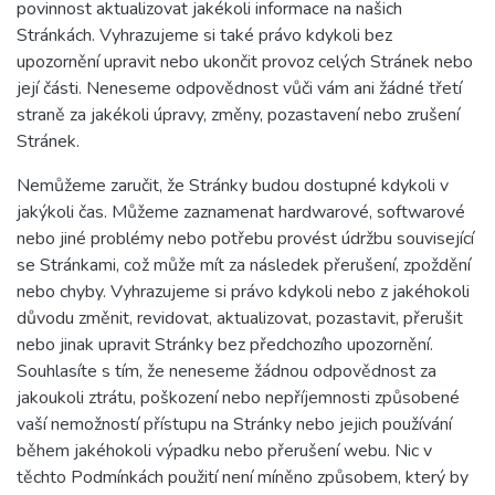
povinnost aktualizovat jakékoli informace na našich
Stránkách. Vyhrazujeme si také právo kdykoli bez
upozornění upravit nebo ukončit provoz celých Stránek nebo
její části. Neneseme odpovědnost vůči vám ani žádné třetí
straně za jakékoli úpravy, změny, pozastavení nebo zrušení
Stránek.
Nemůžeme zaručit, že Stránky budou dostupné kdykoli v
jakýkoli čas. Můžeme zaznamenat hardwarové, softwarové
nebo jiné problémy nebo potřebu provést údržbu související
se Stránkami, což může mít za následek přerušení, zpoždění
nebo chyby. Vyhrazujeme si právo kdykoli nebo z jakéhokoli
důvodu změnit, revidovat, aktualizovat, pozastavit, přerušit
nebo jinak upravit Stránky bez předchozího upozornění.
Souhlasíte s tím, že neneseme žádnou odpovědnost za
jakoukoli ztrátu, poškození nebo nepříjemnosti způsobené
vaší nemožností přístupu na Stránky nebo jejich používání
během jakéhokoli výpadku nebo přerušení webu. Nic v
těchto Podmínkách použití není míněno způsobem, který by