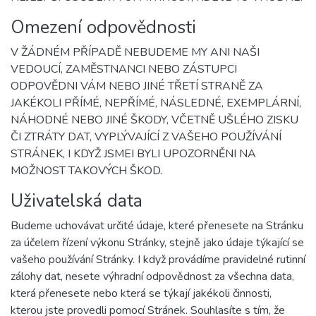
Omezení odpovědnosti
V ŽÁDNÉM PŘÍPADĚ NEBUDEME MY ANI NAŠI
VEDOUCÍ, ZAMĚSTNANCI NEBO ZÁSTUPCI
ODPOVĚDNI VÁM NEBO JINÉ TŘETÍ STRANĚ ZA
JAKÉKOLI PŘÍMÉ, NEPŘÍMÉ, NÁSLEDNÉ, EXEMPLÁRNÍ,
NÁHODNÉ NEBO JINÉ ŠKODY, VČETNĚ UŠLÉHO ZISKU
ČI ZTRÁTY DAT, VYPLÝVAJÍCÍ Z VAŠEHO POUŽÍVÁNÍ
STRÁNEK, I KDYŽ JSMEI BYLI UPOZORNĚNI NA
MOŽNOST TAKOVÝCH ŠKOD.
Uživatelská data
Budeme uchovávat určité údaje, které přenesete na Stránku
za účelem řízení výkonu Stránky, stejně jako údaje týkající se
vašeho používání Stránky. I když provádíme pravidelné rutinní
zálohy dat, nesete výhradní odpovědnost za všechna data,
která přenesete nebo která se týkají jakékoli činnosti,
kterou jste provedli pomocí Stránek. Souhlasíte s tím, že