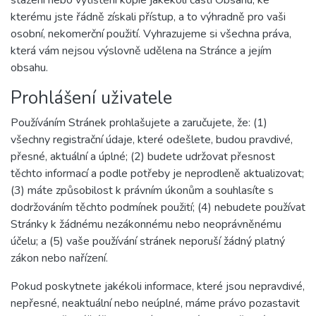
stažení nebo vytištění kopie jakékoli části Obsahu, ke
kterému jste řádně získali přístup, a to výhradně pro vaši
osobní, nekomerční použití. Vyhrazujeme si všechna práva,
která vám nejsou výslovně udělena na Stránce a jejím
obsahu.
Prohlášení uživatele
Používáním Stránek prohlašujete a zaručujete, že: (1)
všechny registrační údaje, které odešlete, budou pravdivé,
přesné, aktuální a úplné; (2) budete udržovat přesnost
těchto informací a podle potřeby je neprodleně aktualizovat;
(3) máte způsobilost k právním úkonům a souhlasíte s
dodržováním těchto podmínek použití; (4) nebudete používat
Stránky k žádnému nezákonnému nebo neoprávněnému
účelu; a (5) vaše používání stránek neporuší žádný platný
zákon nebo nařízení.
Pokud poskytnete jakékoli informace, které jsou nepravdivé,
nepřesné, neaktuální nebo neúplné, máme právo pozastavit