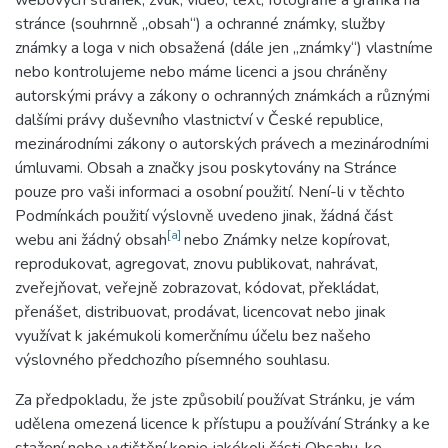
webových stránek, zvuk, video, text, fotografie a grafika na
stránce (souhrnně „obsah“) a ochranné známky, služby
známky a loga v nich obsažená (dále jen „známky“) vlastníme
nebo kontrolujeme nebo máme licenci a jsou chráněny
autorskými právy a zákony o ochranných známkách a různými
dalšími právy duševního vlastnictví v České republice,
mezinárodními zákony o autorských právech a mezinárodními
úmluvami. Obsah a značky jsou poskytovány na Stránce
pouze pro vaši informaci a osobní použití. Není-li v těchto
Podmínkách použití výslovně uvedeno jinak, žádná část
[a]
webu ani žádný obsah
nebo Známky nelze kopírovat,
reprodukovat, agregovat, znovu publikovat, nahrávat,
zveřejňovat, veřejně zobrazovat, kódovat, překládat,
přenášet, distribuovat, prodávat, licencovat nebo jinak
využívat k jakémukoli komerčnímu účelu bez našeho
výslovného předchozího písemného souhlasu.
Za předpokladu, že jste způsobilí používat Stránku, je vám
udělena omezená licence k přístupu a používání Stránky a ke