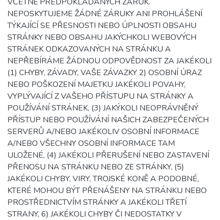
VČETNĚ PŘEDPOKLÁDANÝCH ZÁRUK.
NEPOSKYTUJEME ŽÁDNÉ ZÁRUKY ANI PROHLÁŠENÍ
TÝKAJÍCÍ SE PŘESNOSTI NEBO ÚPLNOSTI OBSAHU
STRÁNKY NEBO OBSAHU JAKÝCHKOLI WEBOVÝCH
STRÁNEK ODKAZOVANÝCH NA STRÁNKU A
NEPŘEBÍRÁME ŽÁDNOU ODPOVĚDNOST ZA JAKÉKOLI
(1) CHYBY, ZÁVADY, VAŠE ZÁVAZKY 2) OSOBNÍ ÚRAZ
NEBO POŠKOZENÍ MAJETKU JAKÉKOLI POVAHY,
VYPLÝVAJÍCÍ Z VAŠEHO PŘÍSTUPU NA STRÁNKY A
POUŽÍVÁNÍ STRÁNEK, (3) JAKÝKOLI NEOPRÁVNĚNÝ
PŘÍSTUP NEBO POUŽÍVÁNÍ NAŠICH ZABEZPEČENÝCH
SERVERŮ A/NEBO JAKÉKOLIV OSOBNÍ INFORMACE
A/NEBO VŠECHNY OSOBNÍ INFORMACE TAM
ULOŽENÉ, (4) JAKÉKOLI PŘERUŠENÍ NEBO ZASTAVENÍ
PŘENOSU NA STRÁNKU NEBO ZE STRÁNKY, (5)
JAKÉKOLI CHYBY, VIRY, TROJSKÉ KONĚ A PODOBNÉ,
KTERÉ MOHOU BÝT PŘENÁŠENY NA STRÁNKU NEBO
PROSTŘEDNICTVÍM STRÁNKY A JAKÉKOLI TŘETÍ
STRANY, 6) JAKÉKOLI CHYBY ČI NEDOSTATKY V