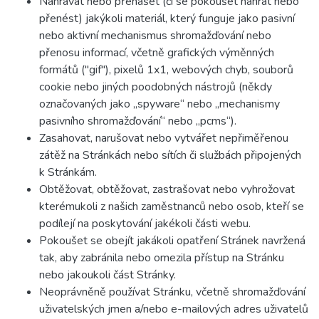
Nahrávat nebo přenášet (či se pokoušet nahrát nebo
přenést) jakýkoli materiál, který funguje jako pasivní
nebo aktivní mechanismus shromažďování nebo
přenosu informací, včetně grafických výměnných
formátů ("gif"), pixelů 1x1, webových chyb, souborů
cookie nebo jiných poodobných nástrojů (někdy
označovaných jako „spyware“ nebo „mechanismy
pasivního shromažďování“ nebo „pcms“).
Zasahovat, narušovat nebo vytvářet nepřiměřenou
zátěž na Stránkách nebo sítích či službách připojených
k Stránkám.
Obtěžovat, obtěžovat, zastrašovat nebo vyhrožovat
kterémukoli z našich zaměstnanců nebo osob, kteří se
podílejí na poskytování jakékoli části webu.
Pokoušet se obejít jakákoli opatření Stránek navržená
tak, aby zabránila nebo omezila přístup na Stránku
nebo jakoukoli část Stránky.
Neoprávněně používat Stránku, včetně shromažďování
uživatelských jmen a/nebo e-mailových adres uživatelů