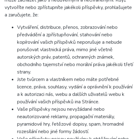
může zacházet jako s nedůvěrnými a nechráněnými. Když
vytvoříte nebo zpřístupníte jakékoli příspěvky, prohlašujete
a zaručujete, že:
Vytváření, distribuce, přenos, zobrazování nebo
předvádění a zpřístupňování, stahování nebo
kopírování vašich příspěvků neporušuje a nebude
porušovat vlastnická práva, mimo jiné včetně
autorských práv, patentů, ochranných známek,
obchodního tajemství nebo morální práva jakékoli třetí
strany.
Jste tvůrcem a vlastníkem nebo máte potřebné
licence, práva, souhlasy, vydání a oprávnění k používání
a k autorizaci nás, webu a dalších uživatelů webu k
používání vašich příspěvků ina Stránce.
Vaše příspěvky nejsou nevyžádané nebo
neautorizované reklamy, propagační materiály,
pyramidové hry, řetězové dopisy, spam, hromadné
rozesílání nebo jiné formy žádostí.