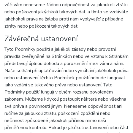
vůči vám neneseme žádnou odpovědnost za jakoukoli ztrátu
nebo poškození jakýchkoli takových dat, a tímto se vzdáváte
jakéhokoli práva na žalobu proti nám vyplývající z případné
ztráty nebo poškození takových dat.
Závěrečná ustanovení
Tyto Podmínky použití a jakékoli zásady nebo provozní
pravidla zveřejněné na Stránkách nebo ve vztahu k Stránkám
představují úplnou dohodu a porozumění mezi vámi a námi.
Naše selhání při uplatňování nebo vymáhání jakéhokoli práva
nebo ustanovení těchto Podmínek použití nebude fungovat
jako vzdání se takového práva nebo ustanovení. Tyto
Podmínky použití fungují v plném rozsahu povoleném
zákonem. Můžeme kdykoli postoupit některá nebo všechna
svá práva a povinnosti jiným. Neneseme odpovědnost ani
ručíme za jakoukoli ztrátu, poškození, zpoždění nebo
nečinnost způsobené jakoukoli příčinou mimo naši
přiměřenou kontrolu. Pokud je jakékoli ustanovení nebo část