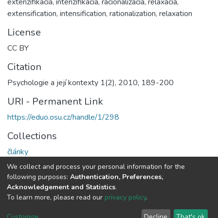
extenzifikácia, intenzifikácia, racionalizácia, relaxácia
,
extensification, intensification, rationalization, relaxation
License
CC BY
Citation
Psychologie a její kontexty 1(2), 2010, 189-200
URI - Permanent Link
https://eduo.osu.cz/handle/1/298
Collections
články
We collect and process your personal information for the
Full item page
following purposes:
Authentication, Preferences,
Acknowledgement and Statistics
.
To learn more, please read our
privacy policy
.
DSpace software
copyright © 2002-2026
LYRASIS
Cookie
Privacy
End User
Statistics
Send
Customize
Decline
That's ok