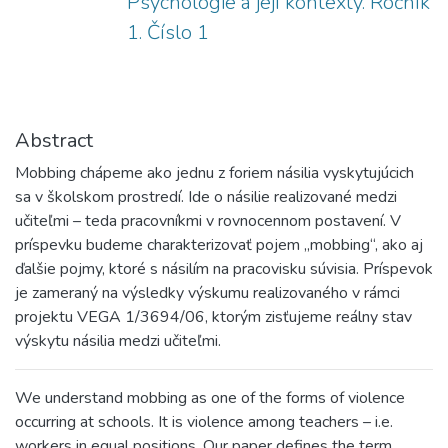
Psychologie a její kontexty. Ročník
1. Číslo 1
Abstract
Mobbing chápeme ako jednu z foriem násilia vyskytujúcich
sa v školskom prostredí. Ide o násilie realizované medzi
učiteľmi – teda pracovníkmi v rovnocennom postavení. V
príspevku budeme charakterizovať pojem „mobbing“, ako aj
ďalšie pojmy, ktoré s násilím na pracovisku súvisia. Príspevok
je zameraný na výsledky výskumu realizovaného v rámci
projektu VEGA 1/3694/06, ktorým zisťujeme reálny stav
výskytu násilia medzi učiteľmi.
We understand mobbing as one of the forms of violence
occurring at schools. It is violence among teachers – i.e.
workers in equal positions. Our paper defines the term