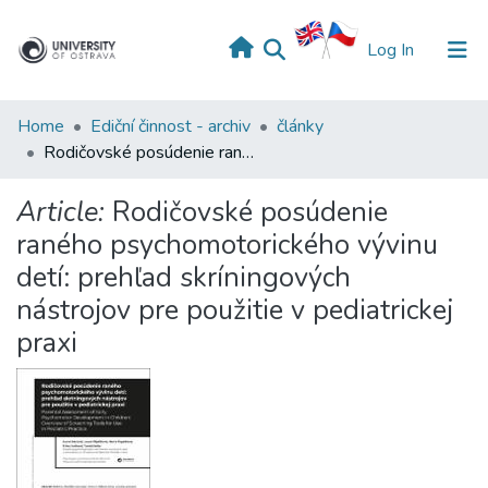
(current)
Log In
Home
Ediční činnost - archiv
články
Rodičovské posúdenie raného psychomotorického vývinu detí: prehľad skríningových nástrojov pre použitie v pediatrickej praxi
Article:
Rodičovské posúdenie
raného psychomotorického vývinu
detí: prehľad skríningových
nástrojov pre použitie v pediatrickej
praxi