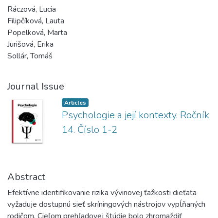
Ráczová, Lucia
Filipčíková, Lauta
Popelková, Marta
Jurišová, Erika
Sollár, Tomáš
Journal Issue
Articles
Psychologie a její kontexty. Ročník
14. Číslo 1-2
Abstract
Efektívne identifikovanie rizika vývinovej ťažkosti dieťaťa
vyžaduje dostupnú sieť skríningových nástrojov vypĺňaných
rodičom. Cieľom prehľadovej štúdie bolo zhromaždiť