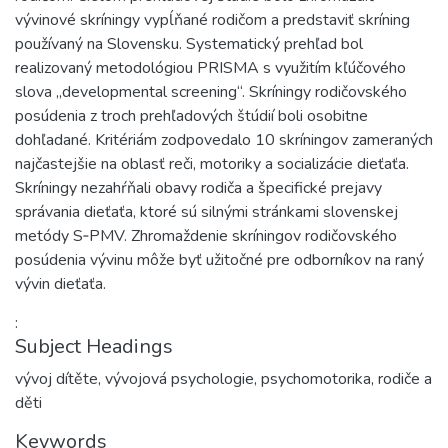
vývinové skríningy vypĺňané rodičom a predstaviť skríning
používaný na Slovensku. Systematický prehľad bol
realizovaný metodológiou PRISMA s využitím kľúčového
slova „developmental screening“. Skríningy rodičovského
posúdenia z troch prehľadových štúdií boli osobitne
dohľadané. Kritériám zodpovedalo 10 skríningov zameraných
najčastejšie na oblasť reči, motoriky a socializácie dieťaťa.
Skríningy nezahŕňali obavy rodiča a špecifické prejavy
správania dieťaťa, ktoré sú silnými stránkami slovenskej
metódy S‑PMV. Zhromaždenie skríningov rodičovského
posúdenia vývinu môže byť užitočné pre odborníkov na raný
vývin dieťaťa.
:
Subject Headings
vývoj dítěte
,
vývojová psychologie
,
psychomotorika
,
rodiče a
děti
Keywords