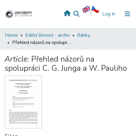
(current)
Log In
Home
Ediční činnost - archiv
články
Přehled názorů na spolupráci C. G. Junga a W. Pauliho
Article:
Přehled názorů na
spolupráci C. G. Junga a W. Pauliho