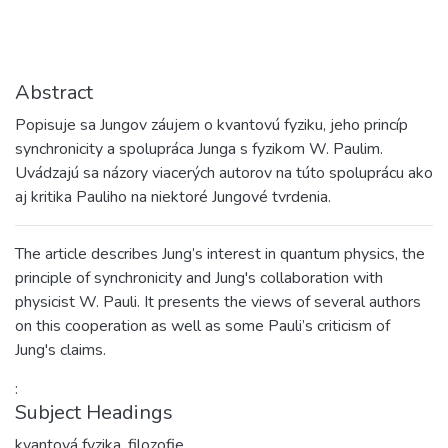
Abstract
Popisuje sa Jungov záujem o kvantovú fyziku, jeho princíp
synchronicity a spolupráca Junga s fyzikom W. Paulim.
Uvádzajú sa názory viacerých autorov na túto spoluprácu ako
aj kritika Pauliho na niektoré Jungové tvrdenia.
The article describes Jung’s interest in quantum physics, the
principle of synchronicity and Jung's collaboration with
physicist W. Pauli. It presents the views of several authors
on this cooperation as well as some Pauli’s criticism of
Jung's claims.
:
Subject Headings
kvantová fyzika
,
filozofie