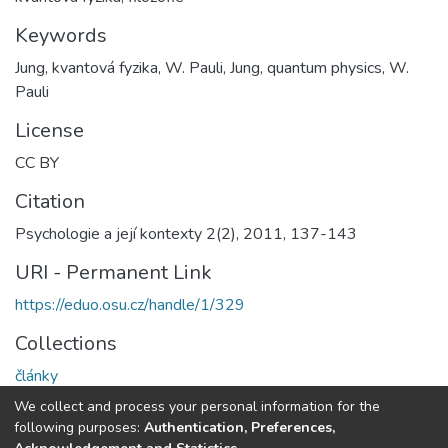
Keywords
Jung, kvantová fyzika, W. Pauli
,
Jung, quantum physics, W.
Pauli
License
CC BY
Citation
Psychologie a její kontexty 2(2), 2011, 137-143
URI - Permanent Link
https://eduo.osu.cz/handle/1/329
Collections
články
We collect and process your personal information for the
Full item page
following purposes:
Authentication, Preferences,