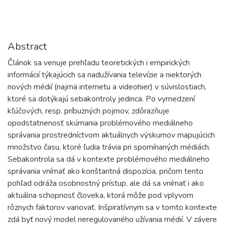
Abstract
Článok sa venuje prehľadu teoretických i empirických
informácií týkajúcich sa nadužívania televízie a niektorých
nových médií (najmä internetu a videohier) v súvislostiach,
ktoré sa dotýkajú sebakontroly jedinca. Po vymedzení
kľúčových, resp. príbuzných pojmov, zdôrazňuje
opodstatnenosť skúmania problémového mediálneho
správania prostredníctvom aktuálnych výskumov mapujúcich
množstvo času, ktoré ľudia trávia pri spomínaných médiách.
Sebakontrola sa dá v kontexte problémového mediálneho
správania vnímať ako konštantná dispozícia, pričom tento
pohľad odráža osobnostný prístup, ale dá sa vnímať i ako
aktuálna schopnosť človeka, ktorá môže pod vplyvom
rôznych faktorov variovať. Inšpiratívnym sa v tomto kontexte
zdá byť nový model neregulovaného užívania médií. V závere