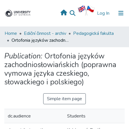
(current)
Log In
Home
Ediční činnost - archiv
Pedagogická fakulta
Ortofonia języków zachodniosłowiańskich (poprawna vymowa języka czeskiego, słowackiego i polskiego)
Publication:
Ortofonia języków
zachodniosłowiańskich (poprawna
vymowa języka czeskiego,
słowackiego i polskiego)
Simple item page
dc.audience
Students