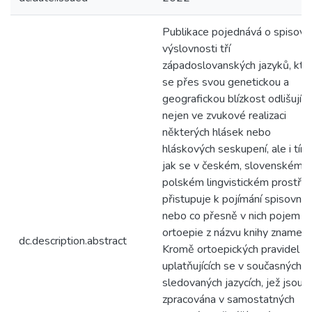
Publikace pojednává o spisovn
výslovnosti tří
západoslovanských jazyků, kte
se přes svou genetickou a
geografickou blízkost odlišují
nejen ve zvukové realizaci
některých hlásek nebo
hláskových seskupení, ale i tím,
jak se v českém, slovenském a
polském lingvistickém prostřed
přistupuje k pojímání spisovnos
nebo co přesně v nich pojem
ortoepie z názvu knihy znamená
dc.description.abstract
Kromě ortoepických pravidel
uplatňujících se v současných
sledovaných jazycích, jež jsou
zpracována v samostatných