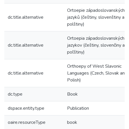
Ortoepie západoslovanských
dc.title.alternative
jazyků (češtiny, slovenštiny a
polštiny)
Ortoepia západoslovanských
dc.title.alternative
jazykov (češtiny, slovenčiny a
poľštiny)
Orthoepy of West Slavonic
dc.title.alternative
Languages (Czech, Slovak and
Polish)
dc.type
Book
dspace.entity.type
Publication
oaire.resourceType
book