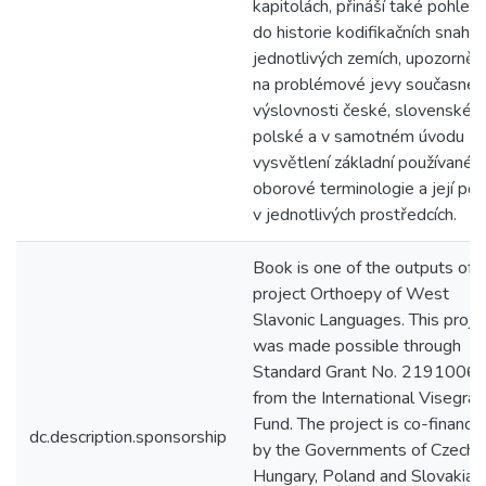
kapitolách, přináší také pohled
do historie kodifikačních snah v
jednotlivých zemích, upozorněn
na problémové jevy současné
výslovnosti české, slovenské i
polské a v samotném úvodu
vysvětlení základní používané
oborové terminologie a její poj
v jednotlivých prostředcích.
Book is one of the outputs of 
project Orthoepy of West
Slavonic Languages. This proje
was made possible through
Standard Grant No. 2191006
from the International Visegrad
Fund. The project is co-finance
dc.description.sponsorship
by the Governments of Czechia
Hungary, Poland and Slovakia