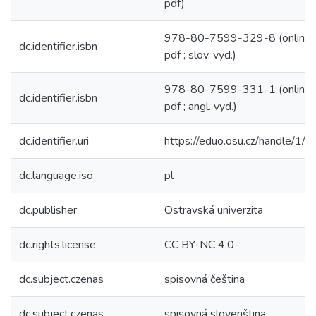
pdf)
978-80-7599-329-8 (online ;
dc.identifier.isbn
pdf ; slov. vyd.)
978-80-7599-331-1 (online ;
dc.identifier.isbn
pdf ; angl. vyd.)
dc.identifier.uri
https://eduo.osu.cz/handle/1/
dc.language.iso
pl
dc.publisher
Ostravská univerzita
dc.rights.license
CC BY-NC 4.0
dc.subject.czenas
spisovná čeština
dc.subject.czenas
spisovná slovenština