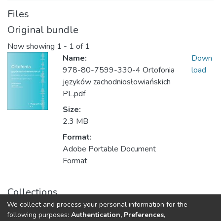
Files
Original bundle
Now showing
1 - 1 of 1
Name:
Down
978-80-7599-330-4 Ortofonia
load
języków zachodniosłowiańskich
PL.pdf
Size:
2.3 MB
Format:
Adobe Portable Document
Format
Collections
We collect and process your personal information for the
Pedagogická fakulta
following purposes:
Authentication, Preferences,