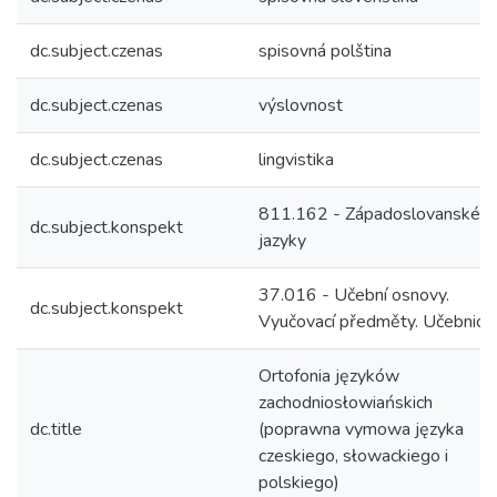
dc.subject.czenas
spisovná polština
dc.subject.czenas
výslovnost
dc.subject.czenas
lingvistika
811.162 - Západoslovanské
dc.subject.konspekt
jazyky
37.016 - Učební osnovy.
dc.subject.konspekt
Vyučovací předměty. Učebnice
Ortofonia języków
zachodniosłowiańskich
dc.title
(poprawna vymowa języka
czeskiego, słowackiego i
polskiego)