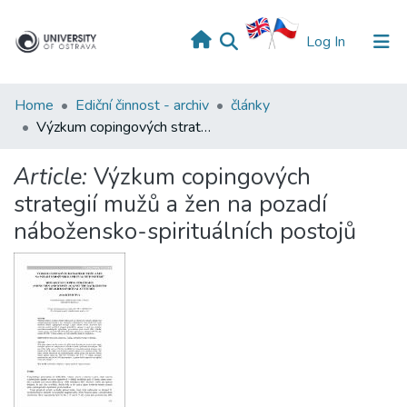
(current)
Log In
Home
Ediční činnost - archiv
články
Výzkum copingových strategií mužů a žen na pozadí nábožensko-spirituálních postojů
Article:
Výzkum copingových
strategií mužů a žen na pozadí
nábožensko-spirituálních postojů