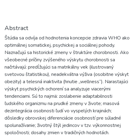
Abstract
Štúdia sa odvíja od hodnotenia koncepcie zdravia WHO ako
optimálnej somatickej, psychickej a sociálnej pohody.
Naznačujú sa historické zmeny v štruktúre chorobnosti. Ako
všeobecné príčiny zvýšeného výskytu chorobnosti sa
načrtávajú: predĺžujúci sa matrikálny vek (ilustrovaný
svetovou štatistikou), neadekvátna výživa (osobitne výskyt
obezity) a telesná inaktivita (hnutie „wellness“). Narastajúci
výskyt psychických ochorení sa analyzuje viacerými
tendenciami. Sú to najmä: zoslabenie adaptabilnosti
ľudského organizmu na prudké zmeny v živote; masová
dezintegrácia osobnosti ľudí vo vyspelých krajinách;
dôsledky obrovskej diferenciácie osobností pre súladné
spolunažívanie; životný štýl jedincov v tzv. výkonnostnej
spoločnosti; dosahy zmien v tradičných hodnotách.