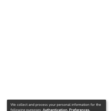
We collect and process your personal information for the
following purposes:
Authentication, Preferences,