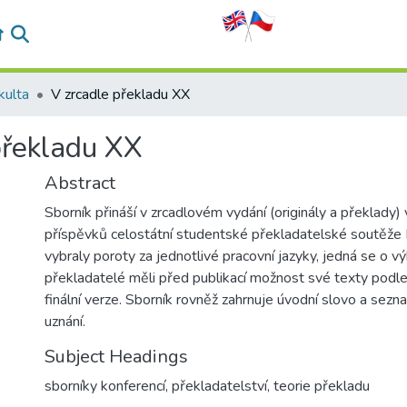
kulta
V zrcadle překladu XX
překladu XX
Abstract
Sborník přináší v zrcadlovém vydání (originály a překlady
příspěvků celostátní studentské překladatelské soutěže 
vybraly poroty za jednotlivé pracovní jazyky, jedná se o v
překladatelé měli před publikací možnost své texty podle
finální verze. Sborník rovněž zahrnuje úvodní slovo a sezn
uznání.
Subject Headings
sborníky konferencí
,
překladatelství
,
teorie překladu