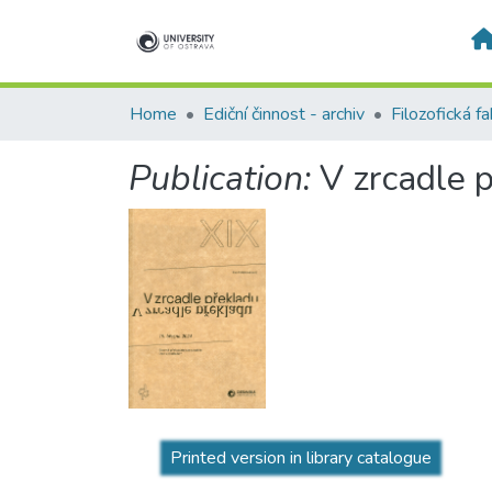
Home
Ediční činnost - archiv
Filozofická fa
Publication:
V zrcadle 
Printed version in library catalogue