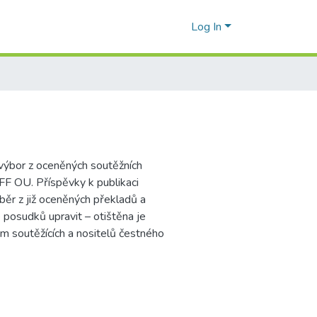
Log In
) výbor z oceněných soutěžních
FF OU. Příspěvky k publikaci
ýběr z již oceněných překladů a
 posudků upravit – otištěna je
am soutěžících a nositelů čestného