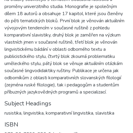
proměny univerzitního studia. Monografie je společným
dílem 18 autorů a obsahuje 17 kapitol, které jsou členěny
do pěti tematických bloků. První blok je věnován aktuálním
vývojovým tendencím v současné ruštině z pohledu
komparativní slavistiky, druhý blok je zaměřen na výzkum
vlastních jmen v současné ruštině, třetí blok je věnován
lingvistickému bádání v oblasti odborného textu a
publicistického stylu, čtvrtý blok zkoumá problematiku
uměleckého stylu, pátý blok se věnuje aktuálním otázkám
současné lingvodidaktiky ruštiny. Publikace je určena jak
odborníkům z oblasti komparativních slovanských filologií
(zejména ruské filologie), tak i pedagogům a studentům
příbuzných jazykovědných programů a specializací.
Subject Headings
rusistika
,
lingvistika
,
komparativní lingvistika
,
slavistika
ISBN