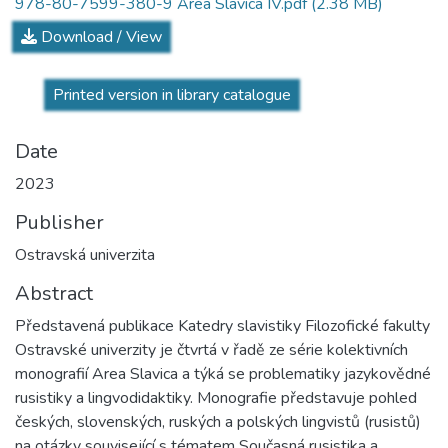
978-80-7599-380-9 Area Slavica IV.pdf
(2.38 MB)
Download / View
Printed version in library catalogue
Date
2023
Publisher
Ostravská univerzita
Abstract
Představená publikace Katedry slavistiky Filozofické fakulty
Ostravské univerzity je čtvrtá v řadě ze série kolektivních
monografií Area Slavica a týká se problematiky jazykovědné
rusistiky a lingvodidaktiky. Monografie představuje pohled
českých, slovenských, ruských a polských lingvistů (rusistů)
na otázky související s tématem Současná rusistika a