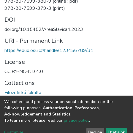
978-80-7599-380-9 (online ; pdf)
978-80-7599-379-3 (print)
DOI
doi.org/10.15452/AreaSlavica4.2023
URI - Permanent Link
https://eduo.osu.cz/handle/123456789/31
License
CC BY-NC-ND 4.0
Collections
Filozofická fakulta
We collect and process your personal information for the
Full item page
following purposes:
Authentication, Preferences,
Acknowledgement and Statistics
.
To learn more, please read our
privacy policy
.
DSpace software
copyright © 2002-2026
LYRASIS
Cookie
Privacy
End User
Statistics
Send
Customize
Decline
That's ok