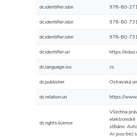
dc.identifier.isbn
978-80-271-
dc.identifier.isbn
978-80-7311
dc.identifier.isbn
978-80-7312
dc.identifier.uri
https://edu
dc.language.iso
cs
dc.publisher
Ostravská uni
dc.relation.uri
https://www.
Všechna práv
elektronické
dc.rights.license
stíháno. Aut
AI jsou bez 