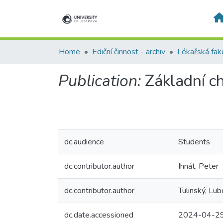
Home
Ediční činnost - archiv
Lékařská fak
Publication:
Základní ch
dc.audience
Students
dc.contributor.author
Ihnát, Peter
dc.contributor.author
Tulinský, Lub
dc.date.accessioned
2024-04-29