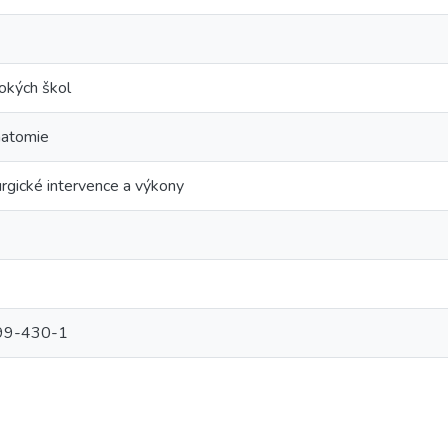
okých škol
anatomie
urgické intervence a výkony
99-430-1