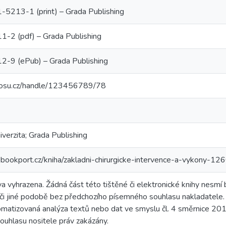
5213-1 (print) – Grada Publishing
-2 (pdf) – Grada Publishing
-9 (ePub) – Grada Publishing
o.osu.cz/handle/123456789/78
verzita; Grada Publishing
bookport.cz/kniha/zakladni-chirurgicke-intervence-a-vykony-12
a vyhrazena. Žádná část této tištěné či elektronické knihy nesmí 
 či jiné podobě bez předchozího písemného souhlasu nakladatele.
omatizovaná analýza textů nebo dat ve smyslu čl. 4 směrnice 201
souhlasu nositele práv zakázány.