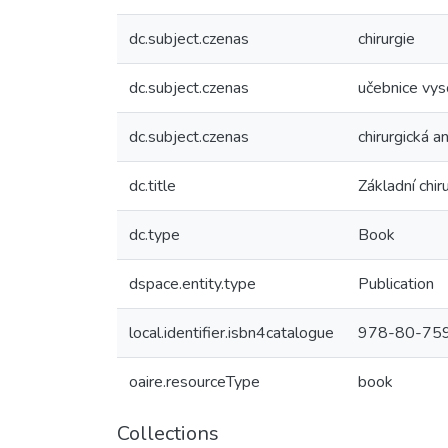
dc.subject.czenas
chirurgie
dc.subject.czenas
učebnice vys
dc.subject.czenas
chirurgická 
dc.title
Základní chir
dc.type
Book
dspace.entity.type
Publication
local.identifier.isbn4catalogue
978-80-75
oaire.resourceType
book
Collections