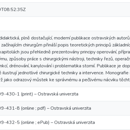
T08:52:35Z
idaktická, plně dostačující, moderní publikace ostravských autorů,
ačínajícím chirurgům přináší popis teoretických principů základníc
 kapitolách jsou přehledně prezentovány principy operování, přípr
mu, způsoby práce s chirurgickými nástroji, techniky řezů, operačn
nkcí, drénování, kanylování i problematika stomií. Publikace je 
 ilustrují jednotlivé chirurgické techniky a intervence. Monografie
brž jako odrazový můstek ke správnému a pečlivému nácviku těcht
430-1 (print) – Ostravská univerzita
431-8 (online ; pdf) – Ostravská univerzita
432-5 (online ; ePub) – Ostravská univerzita