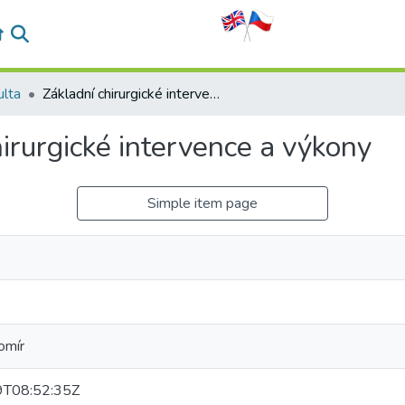
ulta
Základní chirurgické intervence a výkony
irurgické intervence a výkony
Simple item page
omír
T08:52:35Z