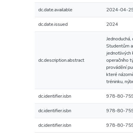
dc.date.available
2024-04-29
dc.date.issued
2024
Jednoduchá, d
Studentům a z
jednotlivých
dc.description.abstract
operačního tý
provádění pu
které názorně
tréninku, ný
dc.identifier.isbn
978-80-7599-
dc.identifier.isbn
978-80-7599-
dc.identifier.isbn
978-80-7599-