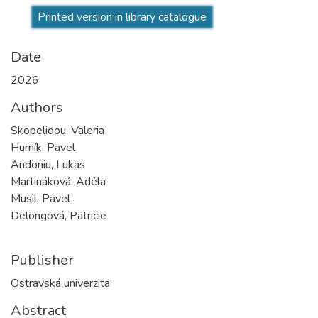
Printed version in library catalogue
Date
2026
Authors
Skopelidou, Valeria
Hurník, Pavel
Andoniu, Lukas
Martináková, Adéla
Musil, Pavel
Delongová, Patricie
Publisher
Ostravská univerzita
Abstract