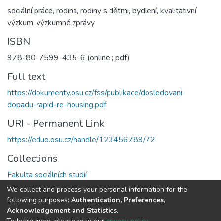
sociální práce
,
rodina
,
rodiny s dětmi
,
bydlení
,
kvalitativní
výzkum
,
výzkumné zprávy
ISBN
978-80-7599-435-6 (online ; pdf)
Full text
https://dokumenty.osu.cz/fss/publikace/dosledovani-
dopadu-rapid-re-housing.pdf
URI - Permanent Link
https://eduo.osu.cz/handle/123456789/72
Collections
Fakulta sociálních studií
We collect and process your personal information for the
Full item page
following purposes:
Authentication, Preferences,
Acknowledgement and Statistics
.
To learn more, please read our
privacy policy
.