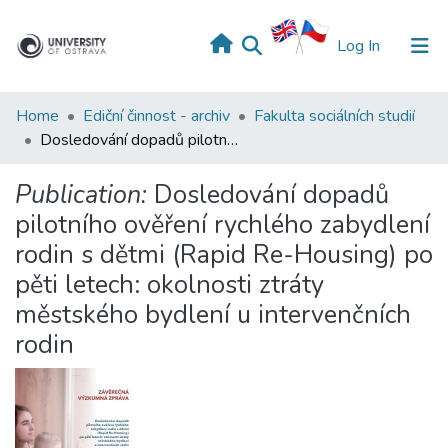
(current)
Log In
Home
Ediční činnost - archiv
Fakulta sociálních studií
Dosledování dopadů pilotního ověření rychlého zabydlení rodin s dětmi (Rapid Re-Housing) po pěti letech: okolnosti ztráty městského bydlení u intervenčních rodin
Publication:
Dosledování dopadů
pilotního ověření rychlého zabydlení
rodin s dětmi (Rapid Re-Housing) po
pěti letech: okolnosti ztráty
městského bydlení u intervenčních
rodin