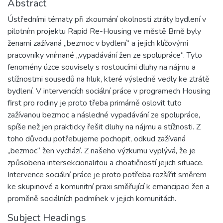
Abstract
Ústředními tématy při zkoumání okolnosti ztráty bydlení v
pilotním projektu Rapid Re-Housing ve městě Brně byly
ženami zažívaná „bezmoc v bydlení“ a jejich klíčovými
pracovníky vnímané „vypadávání žen ze spolupráce“. Tyto
fenomény úzce souvisely s rostoucími dluhy na nájmu a
stížnostmi sousedů na hluk, které výsledně vedly ke ztrátě
bydlení. V intervencích sociální práce v programech Housing
first pro rodiny je proto třeba primárně oslovit tuto
zažívanou bezmoc a následné vypadávání ze spolupráce,
spíše než jen prakticky řešit dluhy na nájmu a stížnosti. Z
toho důvodu potřebujeme pochopit, odkud zažívaná
„bezmoc“ žen vychází. Z našeho výzkumu vyplývá, že je
způsobena intersekcionalitou a choatičností jejich situace.
Intervence sociální práce je proto potřeba rozšířit směrem
ke skupinové a komunitní praxi směřující k emancipaci žen a
proměně sociálních podmínek v jejich komunitách.
Subject Headings