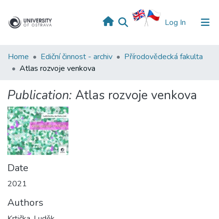
(current)
Log In
Home
Ediční činnost - archiv
Přírodovědecká fakulta
Atlas rozvoje venkova
Publication:
Atlas rozvoje venkova
Date
2021
Authors
Krtička, Luděk