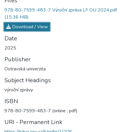
Files
978-80-7599-483-7 Výroční zpráva LF OU 2024.pdf
(15.36 MB)
Download / View
Date
2025
Publisher
Ostravská univerzita
Subject Headings
výroční zprávy
ISBN
978-80-7599-483-7 (online ; pdf)
URI - Permanent Link
https://eduo.osu.cz/handle/1/206