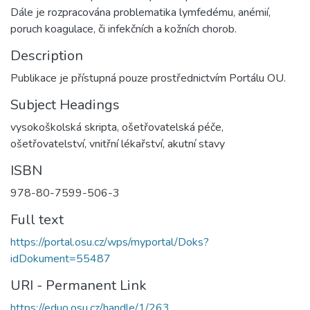
Dále je rozpracována problematika lymfedému, anémií,
poruch koagulace, či infekčních a kožních chorob.
Description
Publikace je přístupná pouze prostřednictvím Portálu OU.
Subject Headings
vysokoškolská skripta
,
ošetřovatelská péče
,
ošetřovatelství
,
vnitřní lékařství
,
akutní stavy
ISBN
978-80-7599-506-3
Full text
https://portal.osu.cz/wps/myportal/Doks?
idDokument=55487
URI - Permanent Link
https://eduo.osu.cz/handle/1/263